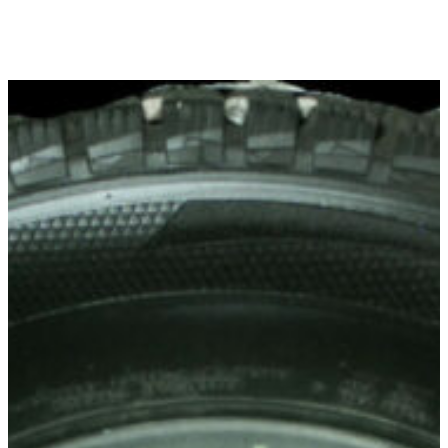
Hoppa
till
innehåll