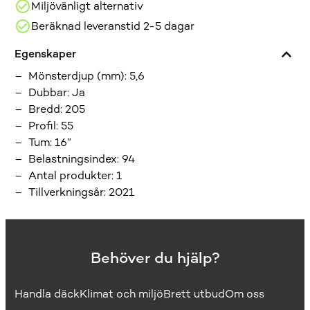
Miljövänligt alternativ
Beräknad leveranstid 2-5 dagar
Egenskaper
Mönsterdjup (mm)
:
5,6
Dubbar
:
Ja
Bredd
:
205
Profil
:
55
Tum
:
16”
Belastningsindex
:
94
Antal produkter
:
1
Tillverkningsår
:
2021
Behöver du hjälp?
Handla däck
Klimat och miljö
Brett utbud
Om oss