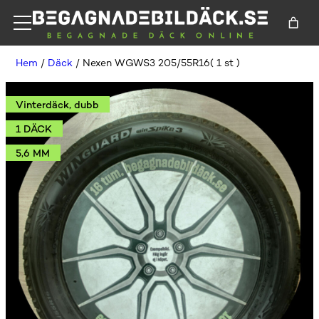
Hem
/
Däck
/ Nexen WGWS3 205/55R16( 1 st )
Vinterdäck, dubb
1 DÄCK
5,6 MM