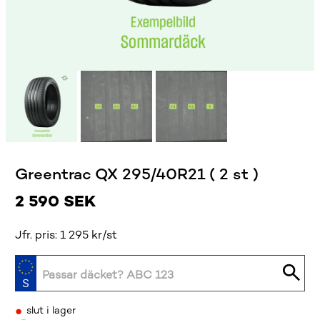
Greentrac QX 295/40R21 ( 2 st )
2 590
SEK
Jfr. pris: 1 295 kr/st
•
slut i lager