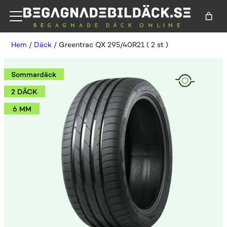
Hem
/
Däck
/ Greentrac QX 295/40R21 ( 2 st )
Sommardäck
2 DÄCK
6 MM