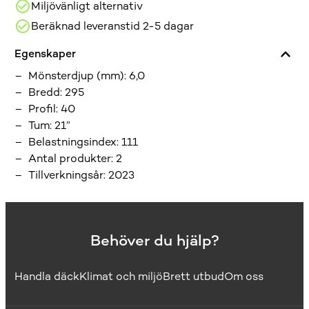
Miljövänligt alternativ
Beräknad leveranstid 2-5 dagar
Egenskaper
Mönsterdjup (mm)
:
6,0
Bredd
:
295
Profil
:
40
Tum
:
21”
Belastningsindex
:
111
Antal produkter
:
2
Tillverkningsår
:
2023
Behöver du hjälp?
Handla däck
Klimat och miljö
Brett utbud
Om oss