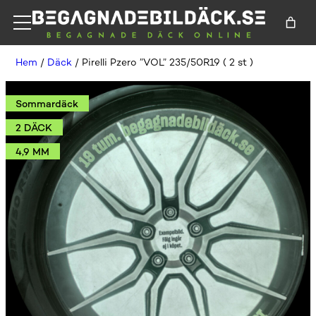
Hem
/
Däck
/ Pirelli Pzero ”VOL” 235/50R19 ( 2 st )
Sommardäck
2 DÄCK
4,9 MM