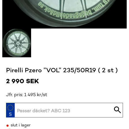
Pirelli Pzero ”VOL” 235/50R19 ( 2 st )
2 990
SEK
Jfr. pris: 1 495 kr/st
•
slut i lager