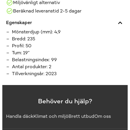
Miljövänligt alternativ
Beräknad leveranstid 2-5 dagar
Egenskaper
Mönsterdjup (mm)
:
4,9
Bredd
:
235
Profil
:
50
Tum
:
19”
Belastningsindex
:
99
Antal produkter
:
2
Tillverkningsår
:
2023
Behöver du hjälp?
Handla däck
Klimat och miljö
Brett utbud
Om oss