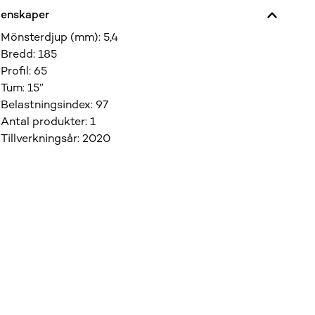
enskaper
Mönsterdjup (mm)
:
5,4
ängd
Bredd
:
185
Profil
:
65
Tum
:
15”
Belastningsindex
:
97
Antal produkter
:
1
Tillverkningsår
:
2020