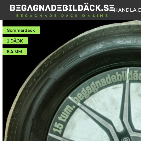
HANDLA 
Sommardäck
1 DÄCK
5,4 MM