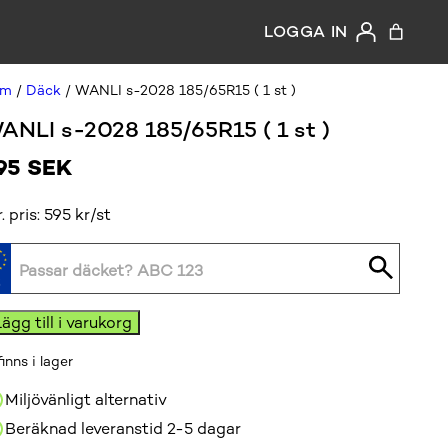
LOGGA IN
em
/
Däck
/ WANLI s-2028 185/65R15 ( 1 st )
ANLI s-2028 185/65R15 ( 1 st )
95
SEK
r. pris: 595 kr/st
ANLI
Lägg till i varukorg
finns i lager
28
5/65R15
Miljövänligt alternativ
Beräknad leveranstid 2-5 dagar