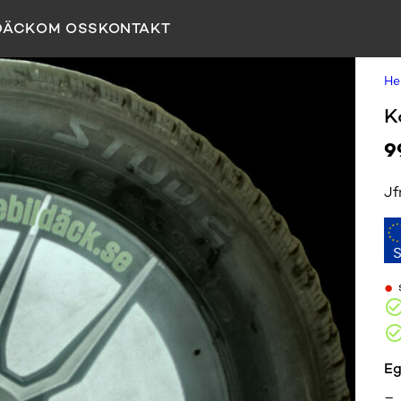
DÄCK
OM OSS
KONTAKT
H
K
9
Jf
•
Eg