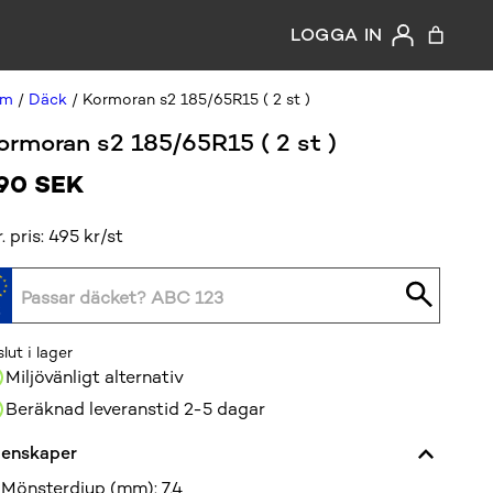
LOGGA IN
em
/
Däck
/ Kormoran s2 185/65R15 ( 2 st )
ormoran s2 185/65R15 ( 2 st )
90
SEK
r. pris: 495 kr/st
slut i lager
Miljövänligt alternativ
Beräknad leveranstid 2-5 dagar
enskaper
Mönsterdjup (mm)
:
7,4