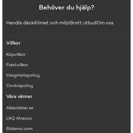
Behöver du hjälp?
Handla däck
Klimat och miljö
Brett utbud
Om oss
Villkor
Köpvillkor
Fraktvillkor
I
ntegritetspolicy
Cookiepolicy
Våra vänner
Allabildelar.se
LKQ Atracco
Bildemo.com