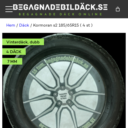
Hem
/
Däck
/ Kormoran s2 185/65R15 ( 4 st )
Vinterdäck, dubb
4 DÄCK
7 MM