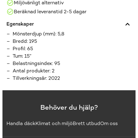
Miljövänligt alternativ
Beräknad leveranstid 2-5 dagar
Egenskaper
Mönsterdjup (mm)
:
5,8
Bredd
:
195
Profil
:
65
Tum
:
15”
Belastningsindex
:
95
Antal produkter
:
2
Tillverkningsår
:
2022
Behöver du hjälp?
Handla däck
Klimat och miljö
Brett utbud
Om oss