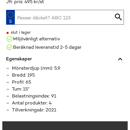
Jfr. pris: 495 kr/st
•
slut i lager
Miljövänligt alternativ
Beräknad leveranstid 2-5 dagar
Egenskaper
Mönsterdjup (mm)
:
5,9
Bredd
:
195
Profil
:
65
Tum
:
15”
Belastningsindex
:
91
Antal produkter
:
4
Tillverkningsår
:
2021