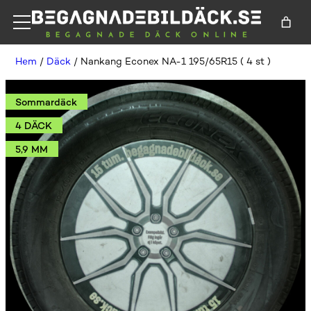
Hem
/
Däck
/ Nankang Econex NA-1 195/65R15 ( 4 st )
Sommardäck
4 DÄCK
5,9 MM