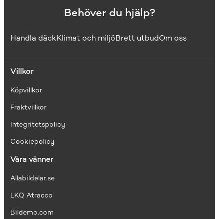
Behöver du hjälp?
Handla däck
Klimat och miljö
Brett utbud
Om oss
Villkor
Köpvillkor
Fraktvillkor
I
ntegritetspolicy
Cookiepolicy
Våra vänner
Allabildelar.se
LKQ Atracco
Bildemo.com