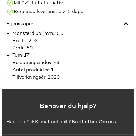
Miljövänligt alternativ
Beräknad leveranstid 2-5 dagar
Egenskaper
Mönsterdjup (mm)
:
5,5
Bredd
:
205
Profil
:
50
Tum
:
17”
Belastningsindex
:
93
Antal produkter
:
1
Tillverkningsår
:
2020
Behöver du hjälp?
Handla däck
Klimat och miljö
Brett utbud
Om oss