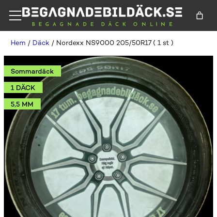
Hem
/
Däck
/ Nordexx NS9000 205/50R17 ( 1 st )
Sommardäck
1 DÄCK
5,5 MM