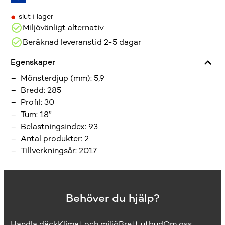
•
slut i lager
Miljövänligt alternativ
Beräknad leveranstid 2-5 dagar
Egenskaper
Mönsterdjup (mm)
:
5,9
Bredd
:
285
Profil
:
30
Tum
:
18”
Belastningsindex
:
93
Antal produkter
:
2
Tillverkningsår
:
2017
Behöver du hjälp?
Handla däck
Klimat och miljö
Brett utbud
Om oss