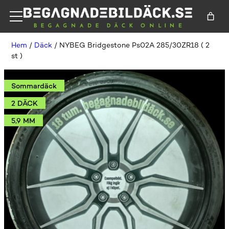
Hem
/
Däck
/ NYBEG Bridgestone Ps02A 285/30ZR18 ( 2
st )
Sommardäck
2 DÄCK
5,9 MM