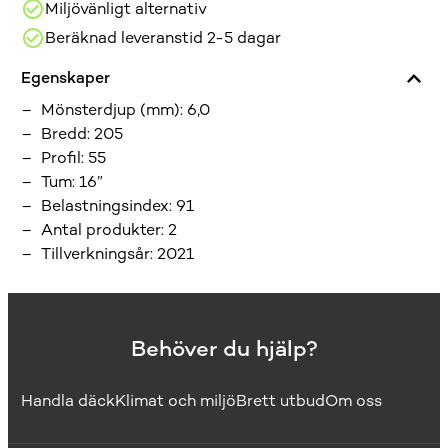
Miljövänligt alternativ
Beräknad leveranstid 2-5 dagar
Egenskaper
Mönsterdjup (mm)
:
6,0
Bredd
:
205
Profil
:
55
Tum
:
16”
Belastningsindex
:
91
Antal produkter
:
2
Tillverkningsår
:
2021
Behöver du hjälp?
Handla däck
Klimat och miljö
Brett utbud
Om oss