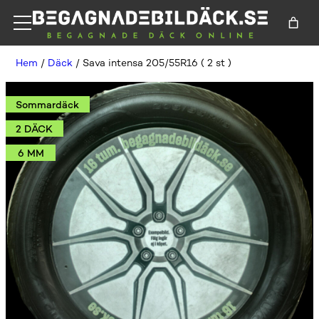
Hem
/
Däck
/ Sava intensa 205/55R16 ( 2 st )
Sommardäck
2 DÄCK
6 MM