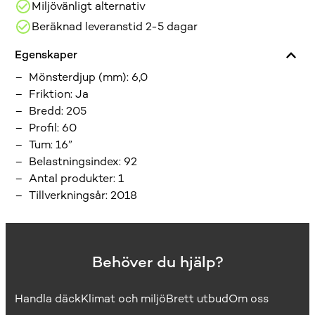
Miljövänligt alternativ
Beräknad leveranstid 2-5 dagar
Egenskaper
Mönsterdjup (mm)
:
6,0
Friktion
:
Ja
Bredd
:
205
Profil
:
60
Tum
:
16”
Belastningsindex
:
92
Antal produkter
:
1
Tillverkningsår
:
2018
Behöver du hjälp?
Handla däck
Klimat och miljö
Brett utbud
Om oss