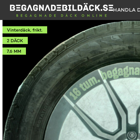
HANDLA 
Vinterdäck, frikt.
2 DÄCK
7,6 MM