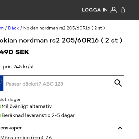
LOGGA IN
em
/
Däck
/ Nokian nordman rs2 205/60R16 ( 2 st )
okian nordman rs2 205/60R16 ( 2 st )
 490
SEK
r. pris: 745 kr/st
slut i lager
Miljövänligt alternativ
Beräknad leveranstid 2-5 dagar
enskaper
Mönsterdjup (mm)
:
7,6