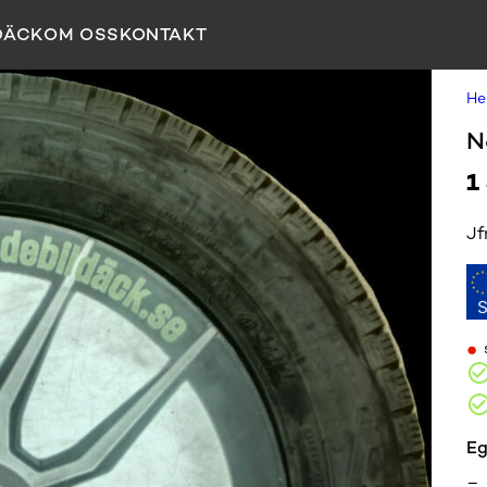
DÄCK
OM OSS
KONTAKT
H
N
1
Jf
•
Eg