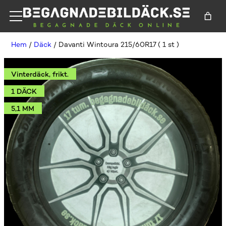
Hem
/
Däck
/ Davanti Wintoura 215/60R17 ( 1 st )
Vinterdäck, frikt.
1 DÄCK
5,1 MM