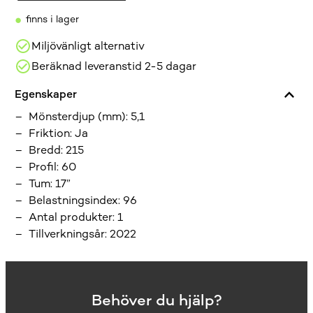
Wintoura
•
finns i lager
215/60R17
(
Miljövänligt alternativ
1
Beräknad leveranstid 2-5 dagar
st
)
Egenskaper
mängd
Mönsterdjup (mm)
:
5,1
Friktion
:
Ja
Bredd
:
215
Profil
:
60
Tum
:
17”
Belastningsindex
:
96
Antal produkter
:
1
Tillverkningsår
:
2022
Behöver du hjälp?