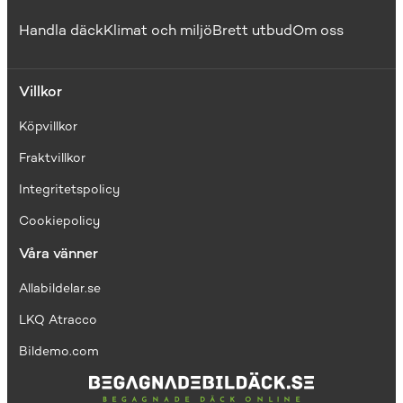
Handla däck
Klimat och miljö
Brett utbud
Om oss
Villkor
Köpvillkor
Fraktvillkor
I
ntegritetspolicy
Cookiepolicy
Våra vänner
Allabildelar.se
LKQ Atracco
Bildemo.com