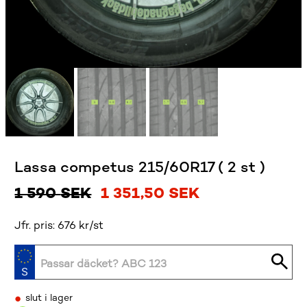
Lassa competus 215/60R17 ( 2 st )
Det
Det
1 590
SEK
1 351,50
SEK
ursprungliga
nuvarande
Jfr. pris: 676 kr/st
priset
priset
var:
är:
1
1
•
slut i lager