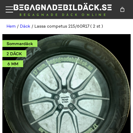
Hem
/
Däck
/ Lassa competus 215/60R17 ( 2 st )
Sommardäck
2 DÄCK
6 MM