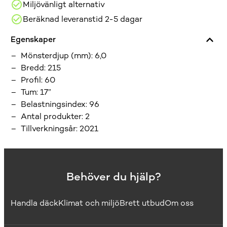
590 SEK.
351,50 SEK.
Miljövänligt alternativ
Beräknad leveranstid 2-5 dagar
Egenskaper
Mönsterdjup (mm)
:
6,0
Bredd
:
215
Profil
:
60
Tum
:
17”
Belastningsindex
:
96
Antal produkter
:
2
Tillverkningsår
:
2021
Behöver du hjälp?
Handla däck
Klimat och miljö
Brett utbud
Om oss