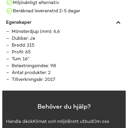
Miljövänligt alternativ
Beräknad leveranstid 2-5 dagar
Egenskaper
Mönsterdjup (mm)
:
6,6
Dubbar
:
Ja
Bredd
:
215
Profil
:
65
Tum
:
16”
Belastningsindex
:
98
Antal produkter
:
2
Tillverkningsår
:
2017
Behöver du hjälp?
Handla däck
Klimat och miljö
Brett utbud
Om oss