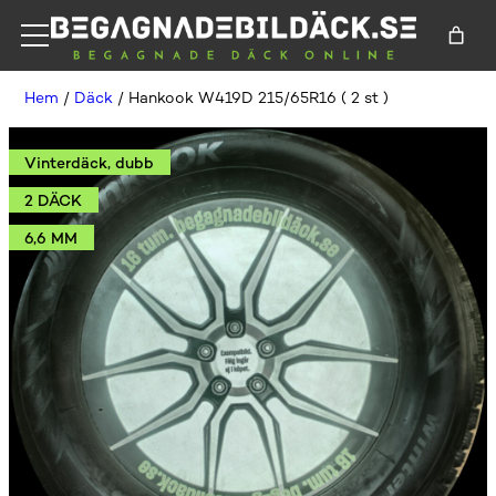
Hem
/
Däck
/ Hankook W419D 215/65R16 ( 2 st )
Vinterdäck, dubb
2 DÄCK
6,6 MM