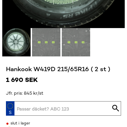
Hankook W419D 215/65R16 ( 2 st )
1 690
SEK
Jfr. pris: 845 kr/st
•
slut i lager