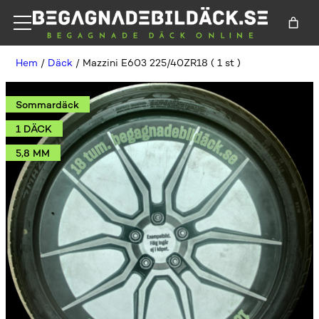
Hem
/
Däck
/ Mazzini E603 225/40ZR18 ( 1 st )
Sommardäck
1 DÄCK
5,8 MM