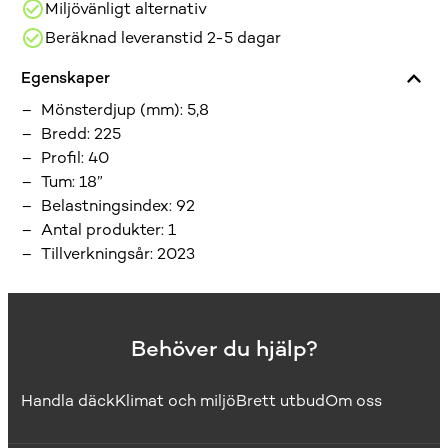
Miljövänligt alternativ
Beräknad leveranstid 2-5 dagar
Egenskaper
Mönsterdjup (mm)
:
5,8
Bredd
:
225
Profil
:
40
Tum
:
18”
Belastningsindex
:
92
Antal produkter
:
1
Tillverkningsår
:
2023
Behöver du hjälp?
Handla däck
Klimat och miljö
Brett utbud
Om oss