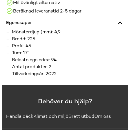
Miljövänligt alternativ
Beräknad leveranstid 2-5 dagar
Egenskaper
Mönsterdjup (mm)
:
4,9
Bredd
:
225
Profil
:
45
Tum
:
17”
Belastningsindex
:
94
Antal produkter
:
2
Tillverkningsår
:
2022
Behöver du hjälp?
Handla däck
Klimat och miljö
Brett utbud
Om oss