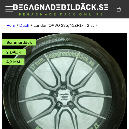
Hem
/
Däck
/ Landail Q990 225/45ZR17 ( 2 st )
Sommardäck
2 DÄCK
4,9 MM