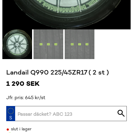
Landail Q990 225/45ZR17 ( 2 st )
1 290
SEK
Jfr. pris: 645 kr/st
•
slut i lager