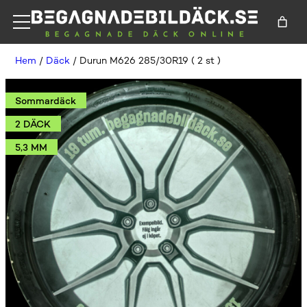
Hem
/
Däck
/ Durun M626 285/30R19 ( 2 st )
Sommardäck
2 DÄCK
5,3 MM