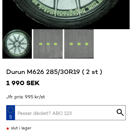
Durun M626 285/30R19 ( 2 st )
1 990
SEK
Jfr. pris: 995 kr/st
•
slut i lager