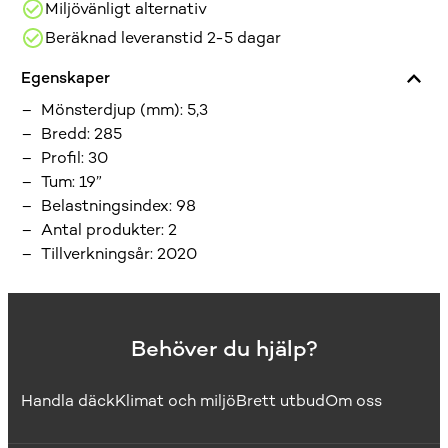
Miljövänligt alternativ
Beräknad leveranstid 2-5 dagar
Egenskaper
Mönsterdjup (mm)
:
5,3
Bredd
:
285
Profil
:
30
Tum
:
19”
Belastningsindex
:
98
Antal produkter
:
2
Tillverkningsår
:
2020
Behöver du hjälp?
Handla däck
Klimat och miljö
Brett utbud
Om oss