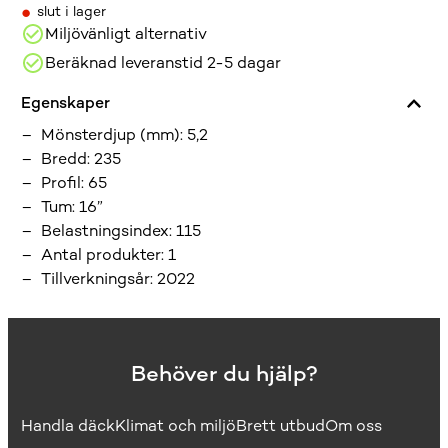
•
slut i lager
Miljövänligt alternativ
Beräknad leveranstid 2-5 dagar
Egenskaper
Mönsterdjup (mm)
:
5,2
Bredd
:
235
Profil
:
65
Tum
:
16”
Belastningsindex
:
115
Antal produkter
:
1
Tillverkningsår
:
2022
Behöver du hjälp?
Handla däck
Klimat och miljö
Brett utbud
Om oss