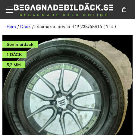
Hem
/
Däck
/ Tracmax x-privilo rf19 235/65R16 ( 1 st )
Sommardäck
1 DÄCK
5,2 MM