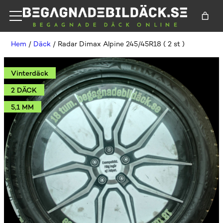
Hem
/
Däck
/ Radar Dimax Alpine 245/45R18 ( 2 st )
Vinterdäck
2 DÄCK
5,1 MM