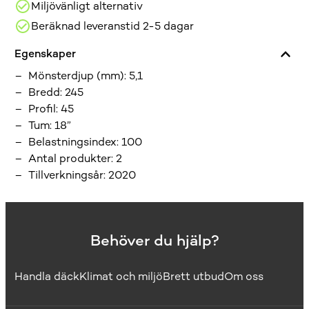
Miljövänligt alternativ
Beräknad leveranstid 2-5 dagar
Egenskaper
Mönsterdjup (mm)
:
5,1
Bredd
:
245
Profil
:
45
Tum
:
18”
Belastningsindex
:
100
Antal produkter
:
2
Tillverkningsår
:
2020
Behöver du hjälp?
Handla däck
Klimat och miljö
Brett utbud
Om oss