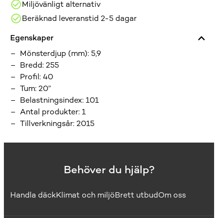
Miljövänligt alternativ
Beräknad leveranstid 2-5 dagar
Egenskaper
Mönsterdjup (mm)
:
5,9
Bredd
:
255
Profil
:
40
Tum
:
20”
Belastningsindex
:
101
Antal produkter
:
1
Tillverkningsår
:
2015
Behöver du hjälp?
Handla däck
Klimat och miljö
Brett utbud
Om oss