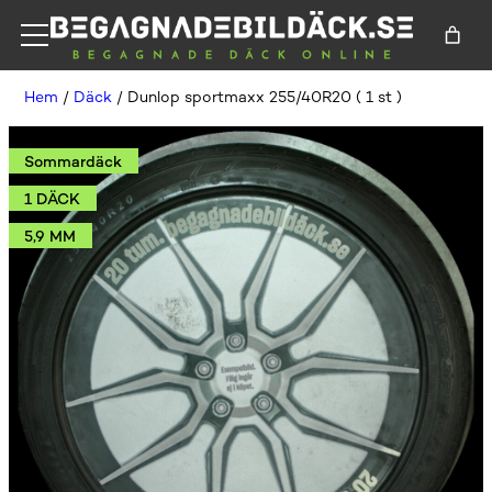
Hem
/
Däck
/ Dunlop sportmaxx 255/40R20 ( 1 st )
Sommardäck
1 DÄCK
5,9 MM