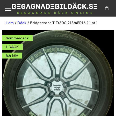
Hem
/
Däck
/ Bridgestone T Er300 215/45R16 ( 1 st )
Sommardäck
1 DÄCK
4,4 MM