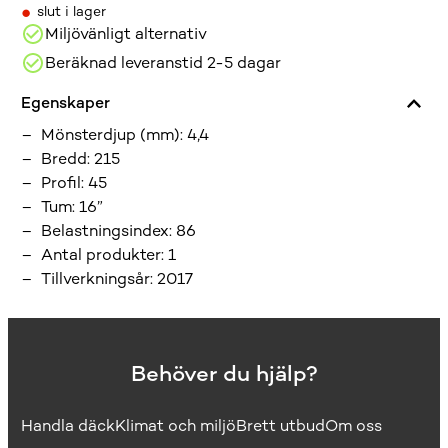
•
slut i lager
Miljövänligt alternativ
Beräknad leveranstid 2-5 dagar
Egenskaper
Mönsterdjup (mm)
:
4,4
Bredd
:
215
Profil
:
45
Tum
:
16”
Belastningsindex
:
86
Antal produkter
:
1
Tillverkningsår
:
2017
Behöver du hjälp?
Handla däck
Klimat och miljö
Brett utbud
Om oss