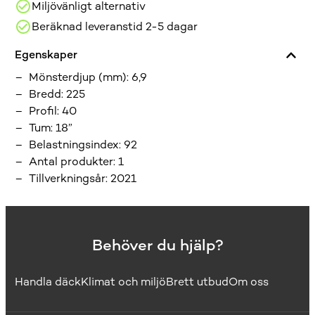
Miljövänligt alternativ
Beräknad leveranstid 2-5 dagar
Egenskaper
Mönsterdjup (mm)
:
6,9
Bredd
:
225
Profil
:
40
Tum
:
18”
Belastningsindex
:
92
Antal produkter
:
1
Tillverkningsår
:
2021
Behöver du hjälp?
Handla däck
Klimat och miljö
Brett utbud
Om oss