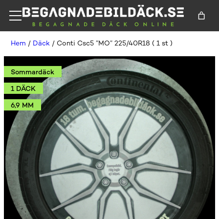
Hem
/
Däck
/ Conti Csc5 ”MO” 225/40R18 ( 1 st )
Sommardäck
1 DÄCK
6,9 MM