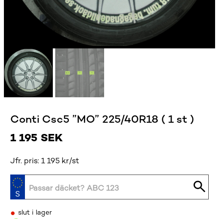
Conti Csc5 ”MO” 225/40R18 ( 1 st )
1 195
SEK
Jfr. pris: 1 195 kr/st
•
slut i lager