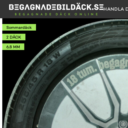
HANDLA 
Sommardäck
2 DÄCK
6,8 MM