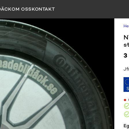
DÄCK
OM OSS
KONTAKT
H
N
st
3
Jf
•
Eg