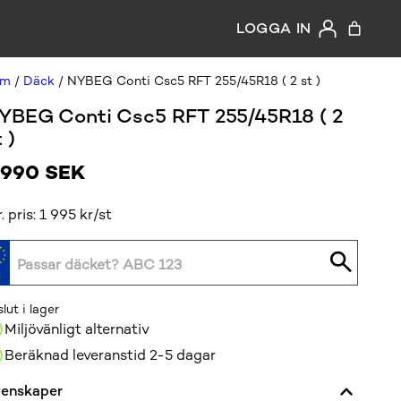
LOGGA IN
em
/
Däck
/ NYBEG Conti Csc5 RFT 255/45R18 ( 2 st )
YBEG Conti Csc5 RFT 255/45R18 ( 2
 )
 990
SEK
r. pris: 1 995 kr/st
slut i lager
Miljövänligt alternativ
Beräknad leveranstid 2-5 dagar
enskaper