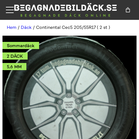
Hem
/
Däck
/ Continental Cec5 205/55R17 ( 2 st )
Sommardäck
2 DÄCK
5,6 MM