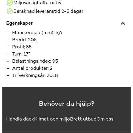
Miljövänligt alternativ
Beräknad leveranstid 2-5 dagar
Egenskaper
Mönsterdjup (mm)
:
5,6
Bredd
:
205
Profil
:
55
Tum
:
17”
Belastningsindex
:
95
Antal produkter
:
2
Tillverkningsår
:
2018
Behöver du hjälp?
Handla däck
Klimat och miljö
Brett utbud
Om oss