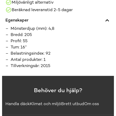
Miljövänligt alternativ
Beräknad leveranstid 2-5 dagar
Egenskaper
Mönsterdjup (mm)
:
4,8
Bredd
:
205
Profil
:
55
Tum
:
16”
Belastningsindex
:
92
Antal produkter
:
1
Tillverkningsår
:
2015
Behöver du hjälp?
Handla däck
Klimat och miljö
Brett utbud
Om oss