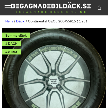
Hem
/
Däck
/ Continental CEC5 205/55R16 ( 1 st )
Sommardäck
1 DÄCK
4,8 MM