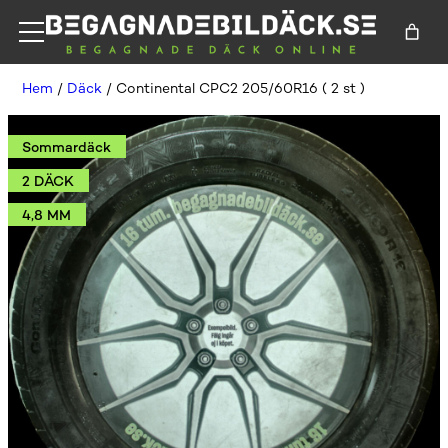
Hem
/
Däck
/ Continental CPC2 205/60R16 ( 2 st )
Sommardäck
2 DÄCK
4,8 MM