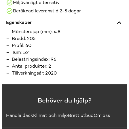
Miljövänligt alternativ
Beräknad leveranstid 2-5 dagar
Egenskaper
Mönsterdjup (mm)
:
4,8
Bredd
:
205
Profil
:
60
Tum
:
16”
Belastningsindex
:
96
Antal produkter
:
2
Tillverkningsår
:
2020
Behöver du hjälp?
Handla däck
Klimat och miljö
Brett utbud
Om oss