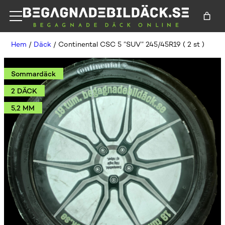
Hem
/
Däck
/ Continental CSC 5 ”SUV” 245/45R19 ( 2 st )
Sommardäck
2 DÄCK
5,2 MM