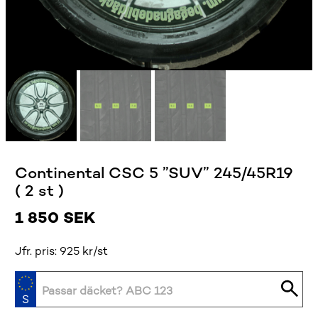
Continental CSC 5 ”SUV” 245/45R19
( 2 st )
1 850
SEK
Jfr. pris: 925 kr/st