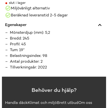
•
slut i lager
Miljövänligt alternativ
Beräknad leveranstid 2-5 dagar
Egenskaper
Mönsterdjup (mm)
:
5,2
Bredd
:
245
Profil
:
45
Tum
:
19”
Belastningsindex
:
98
Antal produkter
:
2
Tillverkningsår
:
2022
Behöver du hjälp?
Handla däck
Klimat och miljö
Brett utbud
Om oss