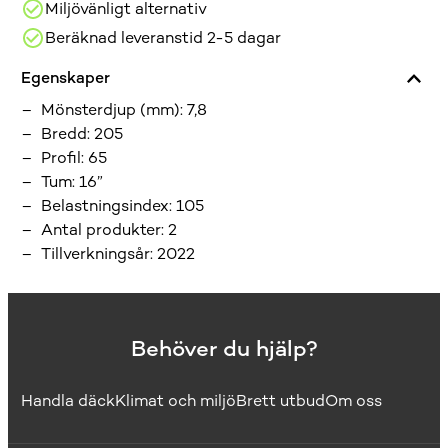
Miljövänligt alternativ
Beräknad leveranstid 2-5 dagar
Egenskaper
Mönsterdjup (mm)
:
7,8
Bredd
:
205
Profil
:
65
Tum
:
16”
Belastningsindex
:
105
Antal produkter
:
2
Tillverkningsår
:
2022
Behöver du hjälp?
Handla däck
Klimat och miljö
Brett utbud
Om oss