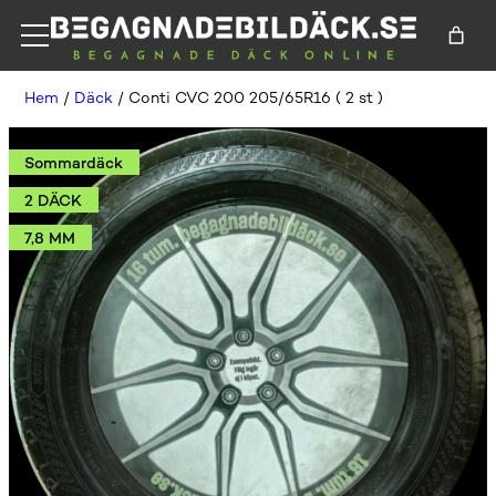
Hem
/
Däck
/ Conti CVC 200 205/65R16 ( 2 st )
Sommardäck
2 DÄCK
7,8 MM