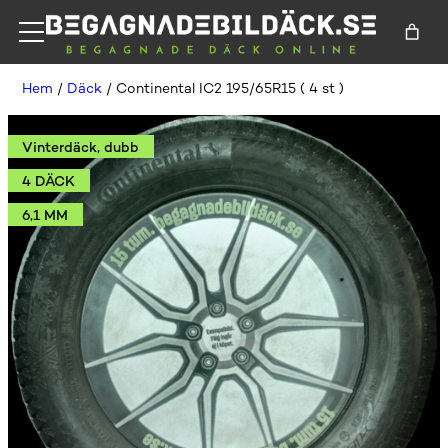
Hem
/
Däck
/ Continental IC2 195/65R15 ( 4 st )
Vinterdäck, dubb
4 DÄCK
6,1 MM