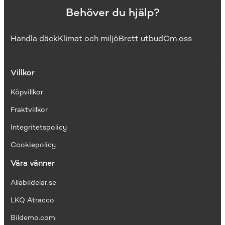
Behöver du hjälp?
Handla däck
Klimat och miljö
Brett utbud
Om oss
Villkor
Köpvillkor
Fraktvillkor
I
ntegritetspolicy
Cookiepolicy
Våra vänner
Allabildelar.se
LKQ Atracco
Bildemo.com