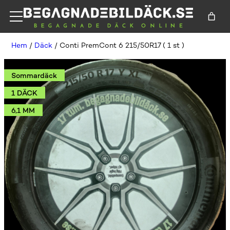
Hem
/
Däck
/ Conti PremCont 6 215/50R17 ( 1 st )
Sommardäck
1 DÄCK
6,1 MM