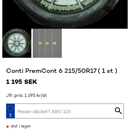
Conti PremCont 6 215/50R17 ( 1 st )
1 195
SEK
Jfr. pris: 1 195 kr/st
•
slut i lager