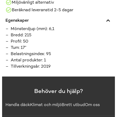
Miljövänligt alternativ
Beräknad leveranstid 2-5 dagar
Egenskaper
Mönsterdjup (mm)
:
6,1
Bredd
:
215
Profil
:
50
Tum
:
17”
Belastningsindex
:
95
Antal produkter
:
1
Tillverkningsår
:
2019
Behöver du hjälp?
Handla däck
Klimat och miljö
Brett utbud
Om oss