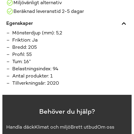
Miljövänligt alternativ
Beräknad leveranstid 2-5 dagar
Egenskaper
Mönsterdjup (mm)
:
5,2
Friktion
:
Ja
Bredd
:
205
Profil
:
55
Tum
:
16”
Belastningsindex
:
94
Antal produkter
:
1
Tillverkningsår
:
2020
Behöver du hjälp?
Handla däck
Klimat och miljö
Brett utbud
Om oss