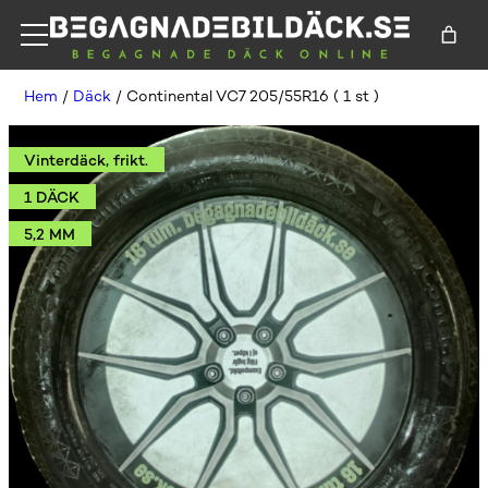
Hem
/
Däck
/ Continental VC7 205/55R16 ( 1 st )
Vinterdäck, frikt.
1 DÄCK
5,2 MM