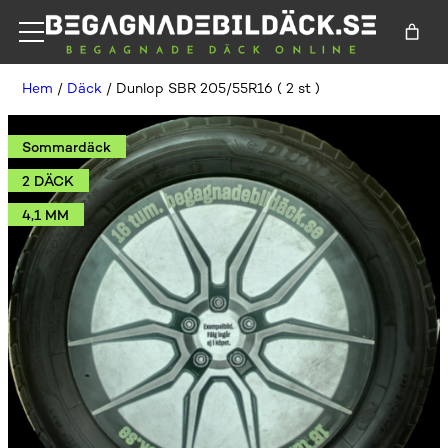
Hem
/
Däck
/ Dunlop SBR 205/55R16 ( 2 st )
Sommardäck
2 DÄCK
4,1 MM