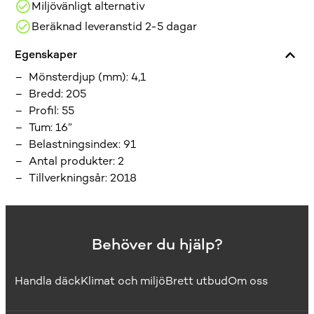
Miljövänligt alternativ
Beräknad leveranstid 2-5 dagar
Egenskaper
Mönsterdjup (mm)
:
4,1
Bredd
:
205
Profil
:
55
Tum
:
16”
Belastningsindex
:
91
Antal produkter
:
2
Tillverkningsår
:
2018
Behöver du hjälp?
Handla däck
Klimat och miljö
Brett utbud
Om oss