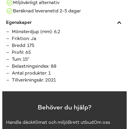
Miljövänligt alternativ
Beräknad leveranstid 2-5 dagar
Egenskaper
Mönsterdjup (mm)
:
6,2
Friktion
:
Ja
Bredd
:
175
Profil
:
65
Tum
:
15”
Belastningsindex
:
88
Antal produkter
:
1
Tillverkningsår
:
2021
Behöver du hjälp?
Handla däck
Klimat och miljö
Brett utbud
Om oss