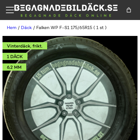
Hem
/
Däck
/ Falken WP F-S1 175/65R15 ( 1 st )
Vinterdäck, frikt.
1 DÄCK
6,2 MM