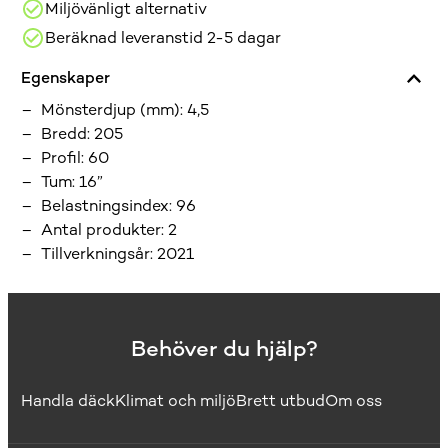
Miljövänligt alternativ
Beräknad leveranstid 2-5 dagar
Egenskaper
Mönsterdjup (mm)
:
4,5
Bredd
:
205
Profil
:
60
Tum
:
16”
Belastningsindex
:
96
Antal produkter
:
2
Tillverkningsår
:
2021
Behöver du hjälp?
Handla däck
Klimat och miljö
Brett utbud
Om oss