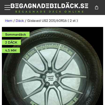
Hem
/
Däck
/ Gislaved US2 205/60R16 ( 2 st )
Sommardäck
2 DÄCK
4,5 MM