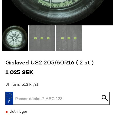
Gislaved US2 205/60R16 ( 2 st )
1 025
SEK
Jfr. pris: 513 kr/st
•
slut i lager