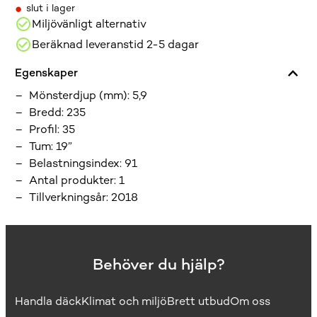
•
slut i lager
Miljövänligt alternativ
Beräknad leveranstid 2-5 dagar
Egenskaper
Mönsterdjup (mm)
:
5,9
Bredd
:
235
Profil
:
35
Tum
:
19”
Belastningsindex
:
91
Antal produkter
:
1
Tillverkningsår
:
2018
Behöver du hjälp?
Handla däck
Klimat och miljö
Brett utbud
Om oss