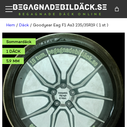
Hem
/
Däck
/ Goodyear Eag F1 As3 235/35R19 ( 1 st )
Sommardäck
1 DÄCK
5,9 MM