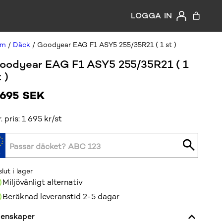
LOGGA IN
em
/
Däck
/ Goodyear EAG F1 ASY5 255/35R21 ( 1 st )
oodyear EAG F1 ASY5 255/35R21 ( 1
 )
 695
SEK
r. pris: 1 695 kr/st
slut i lager
Miljövänligt alternativ
Beräknad leveranstid 2-5 dagar
enskaper