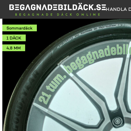
HANDLA 
Sommardäck
1 DÄCK
4,8 MM