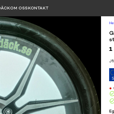
DÄCK
OM OSS
KONTAKT
H
G
st
1
Jf
•
Eg