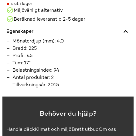
•
slut i lager
Miljövänligt alternativ
Beräknad leveranstid 2-5 dagar
Egenskaper
Mönsterdjup (mm)
:
4,0
Bredd
:
225
Profil
:
45
Tum
:
17”
Belastningsindex
:
94
Antal produkter
:
2
Tillverkningsår
:
2015
Behöver du hjälp?
Handla däck
Klimat och miljö
Brett utbud
Om oss