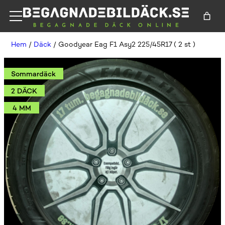
Hem
/
Däck
/ Goodyear Eag F1 Asy2 225/45R17 ( 2 st )
Sommardäck
2 DÄCK
4 MM