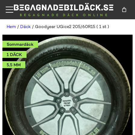
Hem
/
Däck
/ Goodyear UGice2 205/60R15 ( 1 st )
Sommardäck
1 DÄCK
5,5 MM