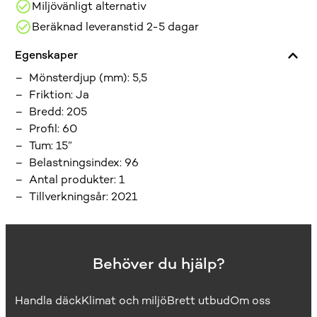
Miljövänligt alternativ
Beräknad leveranstid 2-5 dagar
Egenskaper
Mönsterdjup (mm)
:
5,5
Friktion
:
Ja
Bredd
:
205
Profil
:
60
Tum
:
15”
Belastningsindex
:
96
Antal produkter
:
1
Tillverkningsår
:
2021
Behöver du hjälp?
Handla däck
Klimat och miljö
Brett utbud
Om oss