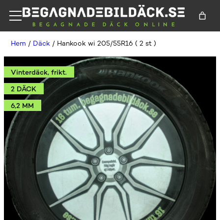
Hem
/
Däck
/ Hankook wi 205/55R16 ( 2 st )
Vinterdäck, frikt.
2 DÄCK
6,2 MM