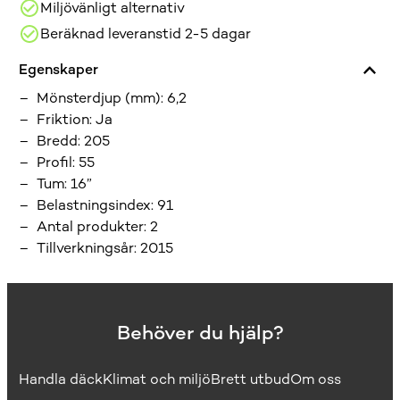
Miljövänligt alternativ
Beräknad leveranstid 2-5 dagar
Egenskaper
Mönsterdjup (mm)
:
6,2
Friktion
:
Ja
Bredd
:
205
Profil
:
55
Tum
:
16”
Belastningsindex
:
91
Antal produkter
:
2
Tillverkningsår
:
2015
Behöver du hjälp?
Handla däck
Klimat och miljö
Brett utbud
Om oss