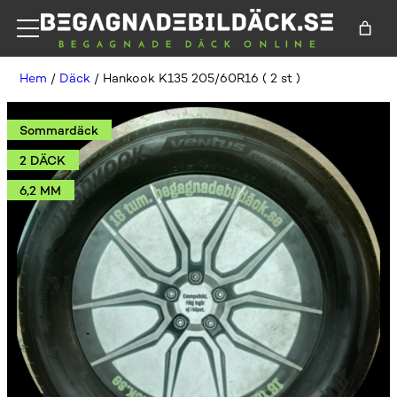
Hem
/
Däck
/ Hankook K135 205/60R16 ( 2 st )
Sommardäck
2 DÄCK
6,2 MM