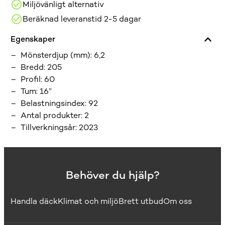
Miljövänligt alternativ
Beräknad leveranstid 2-5 dagar
Egenskaper
Mönsterdjup (mm)
:
6,2
Bredd
:
205
Profil
:
60
Tum
:
16”
Belastningsindex
:
92
Antal produkter
:
2
Tillverkningsår
:
2023
Behöver du hjälp?
Handla däck
Klimat och miljö
Brett utbud
Om oss