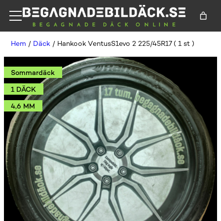
Hem
/
Däck
/ Hankook VentusS1evo 2 225/45R17 ( 1 st )
Sommardäck
1 DÄCK
4,6 MM