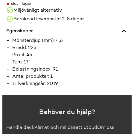
•
slut i lager
Miljövänligt alternativ
Beräknad leveranstid 2-5 dagar
Egenskaper
Mönsterdjup (mm)
:
4,6
Bredd
:
225
Profil
:
45
Tum
:
17”
Belastningsindex
:
91
Antal produkter
:
1
Tillverkningsår
:
2019
Behöver du hjälp?
Handla däck
Klimat och miljö
Brett utbud
Om oss