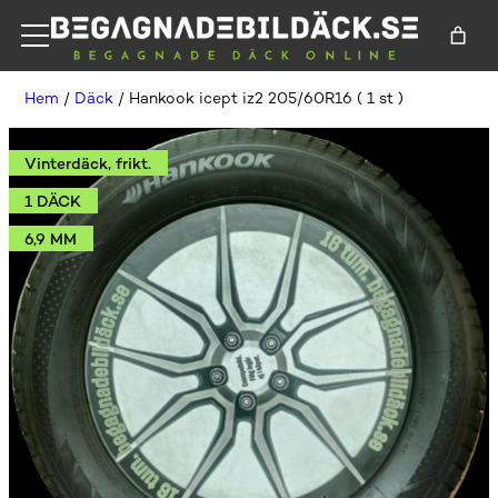
Hem
/
Däck
/ Hankook icept iz2 205/60R16 ( 1 st )
Vinterdäck, frikt.
1 DÄCK
6,9 MM