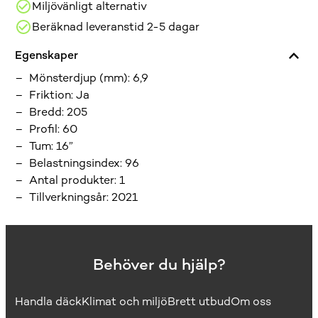
Miljövänligt alternativ
Beräknad leveranstid 2-5 dagar
Egenskaper
Mönsterdjup (mm)
:
6,9
Friktion
:
Ja
Bredd
:
205
Profil
:
60
Tum
:
16”
Belastningsindex
:
96
Antal produkter
:
1
Tillverkningsår
:
2021
Behöver du hjälp?
Handla däck
Klimat och miljö
Brett utbud
Om oss