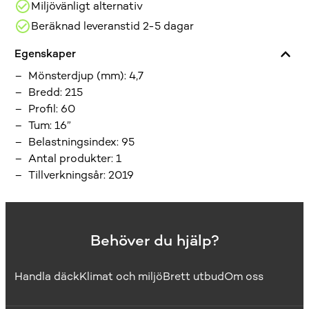
Miljövänligt alternativ
Beräknad leveranstid 2-5 dagar
Egenskaper
Mönsterdjup (mm)
:
4,7
Bredd
:
215
Profil
:
60
Tum
:
16”
Belastningsindex
:
95
Antal produkter
:
1
Tillverkningsår
:
2019
Behöver du hjälp?
Handla däck
Klimat och miljö
Brett utbud
Om oss