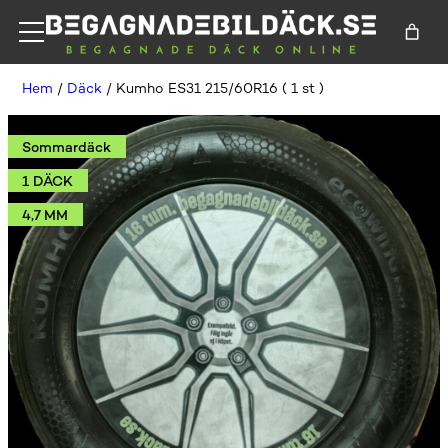
Hem
/
Däck
/ Kumho ES31 215/60R16 ( 1 st )
Sommardäck
1 DÄCK
4,7 MM