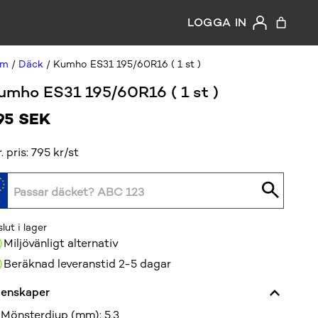
LOGGA IN
em
/
Däck
/ Kumho ES31 195/60R16 ( 1 st )
umho ES31 195/60R16 ( 1 st )
95
SEK
r. pris: 795 kr/st
slut i lager
Miljövänligt alternativ
Beräknad leveranstid 2-5 dagar
enskaper
Mönsterdjup (mm)
:
5,3