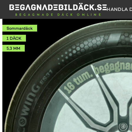
HANDLA 
Sommardäck
1 DÄCK
5,3 MM