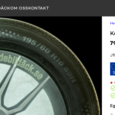
DÄCK
OM OSS
KONTAKT
H
K
7
Jf
•
Eg