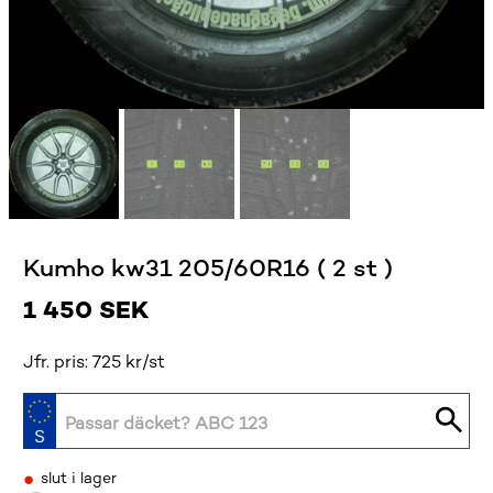
Kumho kw31 205/60R16 ( 2 st )
1 450
SEK
Jfr. pris: 725 kr/st
•
slut i lager