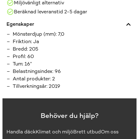
Miljövänligt alternativ
Beräknad leveranstid 2-5 dagar
Egenskaper
Mönsterdjup (mm)
:
7,0
Friktion
:
Ja
Bredd
:
205
Profil
:
60
Tum
:
16”
Belastningsindex
:
96
Antal produkter
:
2
Tillverkningsår
:
2019
Behöver du hjälp?
Handla däck
Klimat och miljö
Brett utbud
Om oss