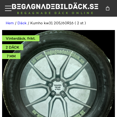
Hem
/
Däck
/ Kumho kw31 205/60R16 ( 2 st )
Vinterdäck, frikt.
2 DÄCK
7 MM