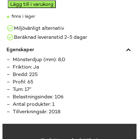
NYBEG
Lägg till i varukorg
Kumho
•
finns i lager
Kw31
225/65R17
Miljövänligt alternativ
(
Beräknad leveranstid 2-5 dagar
1
st
Egenskaper
)
Mönsterdjup (mm)
:
8,0
mängd
Friktion
:
Ja
Bredd
:
225
Profil
:
65
Tum
:
17”
Belastningsindex
:
106
Antal produkter
:
1
Tillverkningsår
:
2018