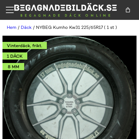
Hem
/
Däck
/ NYBEG Kumho Kw31 225/65R17 ( 1 st )
Vinterdäck, frikt.
1 DÄCK
8 MM