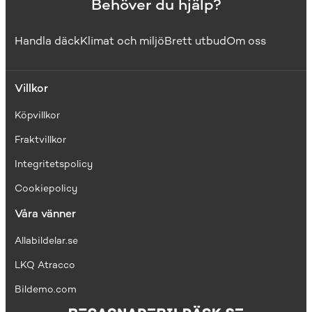
Behöver du hjälp?
Handla däck
Klimat och miljö
Brett utbud
Om oss
Villkor
Köpvillkor
Fraktvillkor
I
ntegritetspolicy
Cookiepolicy
Våra vänner
Allabildelar.se
LKQ Atracco
Bildemo.com