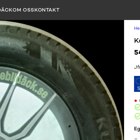
DÄCK
OM OSS
KONTAKT
H
K
5
Jf
•
Eg