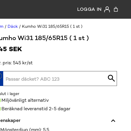
LOGGA IN
em
/
Däck
/ Kumho Wi31 185/65R15 ( 1 st )
umho Wi31 185/65R15 ( 1 st )
45
SEK
r. pris: 545 kr/st
slut i lager
Miljövänligt alternativ
Beräknad leveranstid 2-5 dagar
enskaper
Mönsterdjup (mm)
:
5,5